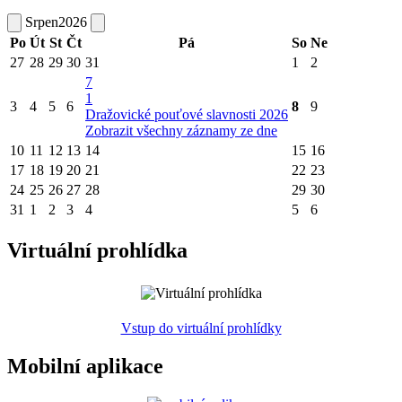
Srpen
2026
Po
Út
St
Čt
Pá
So
Ne
27
28
29
30
31
1
2
7
1
3
4
5
6
8
9
Dražovické pouťové slavnosti 2026
Zobrazit všechny záznamy ze dne
10
11
12
13
14
15
16
17
18
19
20
21
22
23
24
25
26
27
28
29
30
31
1
2
3
4
5
6
Virtuální prohlídka
Vstup do virtuální prohlídky
Mobilní aplikace