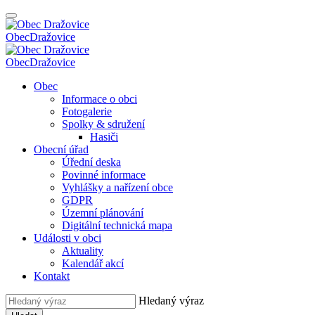
Obec
Dražovice
Obec
Dražovice
Obec
Informace o obci
Fotogalerie
Spolky & sdružení
Hasiči
Obecní úřad
Úřední deska
Povinné informace
Vyhlášky a nařízení obce
GDPR
Územní plánování
Digitální technická mapa
Události v obci
Aktuality
Kalendář akcí
Kontakt
Hledaný výraz